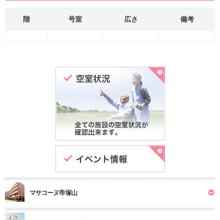
階
号室
広さ
備考
マサコーヌ帝塚山