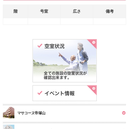
階
号室
広さ
備考
マサコーヌ帝塚山