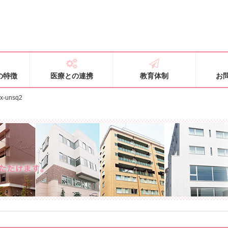
の特徴
医療との連携
教育体制
お
x-unsq2