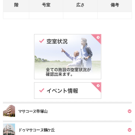
階
号室
広さ
備考
マサコーヌ帝塚山
ドゥマサコーヌ鶴ケ丘