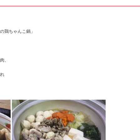
の鶏ちゃんこ鍋」
肉、
れ