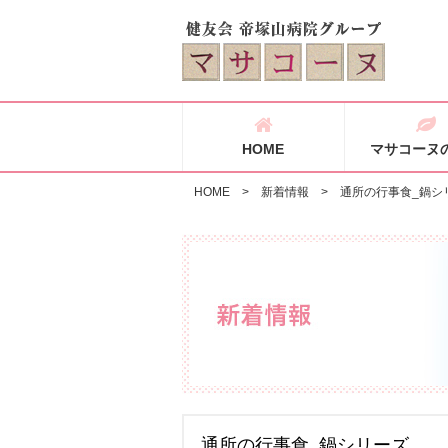
HOME
マサコーヌ
HOME
>
新着情報
>
通所の行事食_鍋シ
通所の行事食_鍋シリーズ