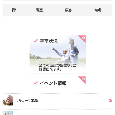
階
号室
広さ
備考
マサコーヌ帝塚山