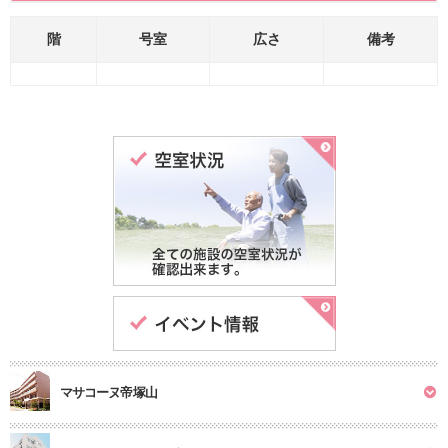
階
号室
広さ
備考
マサコーヌ帝塚山