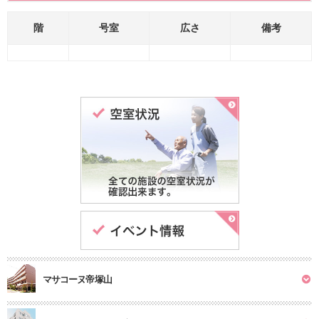
階
号室
広さ
備考
マサコーヌ帝塚山