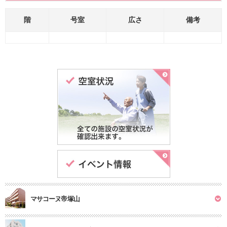
階
号室
広さ
備考
マサコーヌ帝塚山