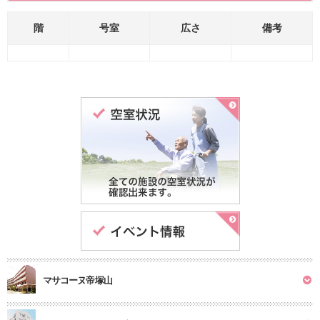
階
号室
広さ
備考
マサコーヌ帝塚山