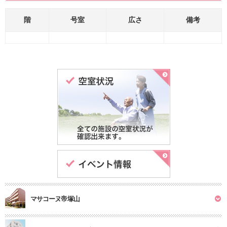
階
号室
広さ
備考
マサコーヌ帝塚山