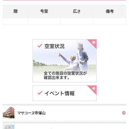
階
号室
広さ
備考
マサコーヌ帝塚山