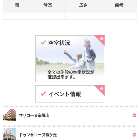
階
号室
広さ
備考
マサコーヌ帝塚山
ドゥマサコーヌ鶴ケ丘