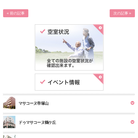
« 前の記事
次の記事 »
マサコーヌ帝塚山
ドゥマサコーヌ鶴ケ丘