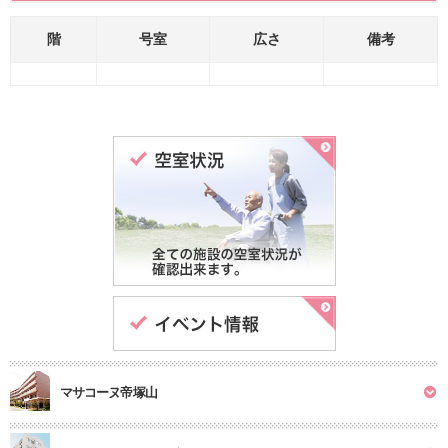
階
号室
広さ
備考
マサコーヌ帝塚山