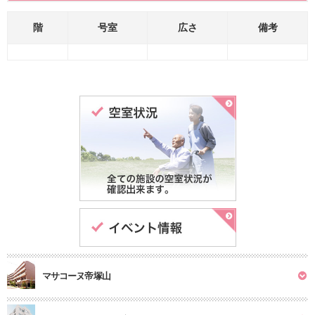
階
号室
広さ
備考
マサコーヌ帝塚山