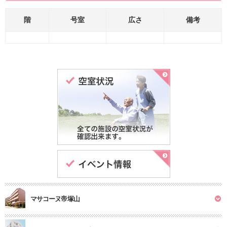
階
号室
広さ
備考
マサコーヌ帝塚山