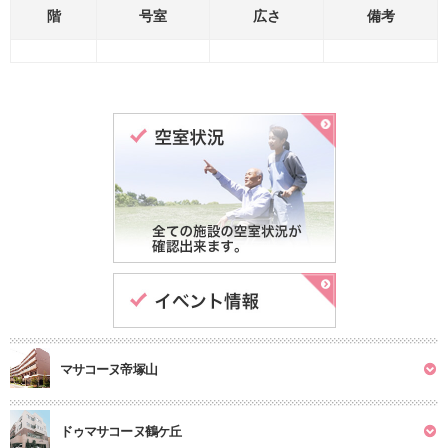
階
号室
広さ
備考
マサコーヌ帝塚山
ドゥマサコーヌ鶴ケ丘