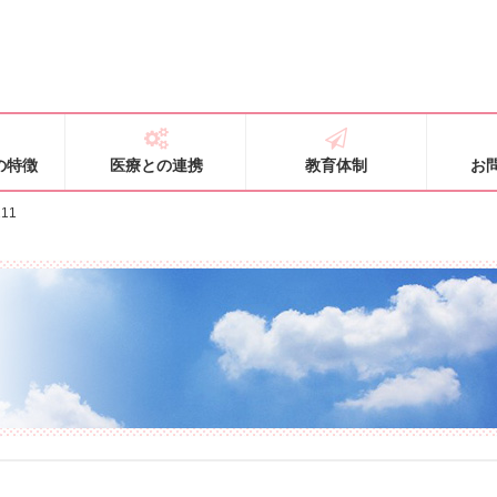
の特徴
医療との連携
教育体制
お
11