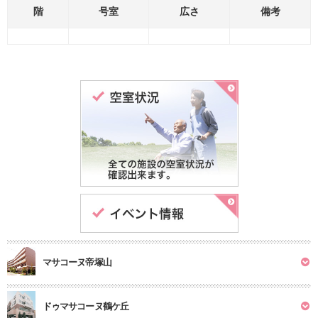
階
号室
広さ
備考
マサコーヌ帝塚山
ドゥマサコーヌ鶴ケ丘