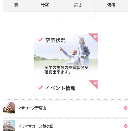
階
号室
広さ
備考
マサコーヌ帝塚山
ドゥマサコーヌ鶴ケ丘