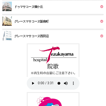
ドゥマサコーヌ鶴ケ丘
グレースマサコーヌ阪南町
グレースマサコーヌ西田辺