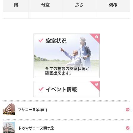
階
号室
広さ
備考
マサコーヌ帝塚山
ドゥマサコーヌ鶴ケ丘